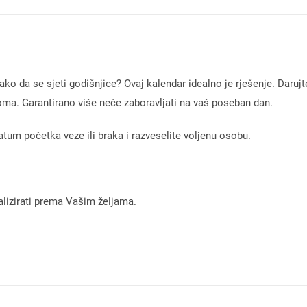
kako da se sjeti godišnjice? Ovaj kalendar idealno je rješenje. Dar
doma. Garantirano više neće zaboravljati na vaš poseban dan.
tum početka veze ili braka i razveselite voljenu osobu.
alizirati prema Vašim željama.
.