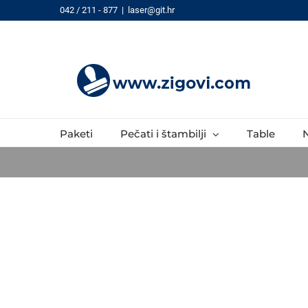
Skip
042 / 211 - 877
|
laser@git.hr
to
content
Paketi
Pečati i štambilji
Table
N