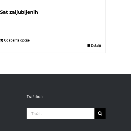
Sat zaljubljenih
Odaberite opcije
Detalji
Tražilica
Traži...