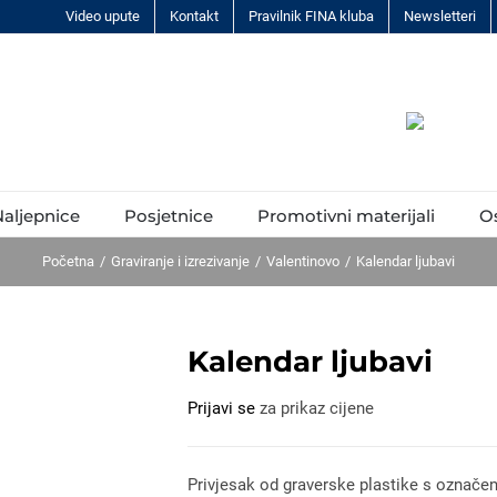
Video upute
Kontakt
Pravilnik FINA kluba
Newsletteri
aljepnice
Posjetnice
Promotivni materijali
O
Početna
Graviranje i izrezivanje
Valentinovo
Kalendar ljubavi
Kalendar ljubavi
Prijavi se
za prikaz cijene
Privjesak od graverske plastike s označen