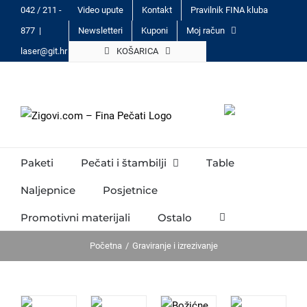
Skip
042 / 211 -
Video upute
Kontakt
Pravilnik FINA kluba
to
877
|
Newsletteri
Kuponi
Moj račun
content
laser@git.hr
KOŠARICA
Paketi
Pečati i štambilji
Table
Naljepnice
Posjetnice
Promotivni materijali
Ostalo
Početna
Graviranje i izrezivanje