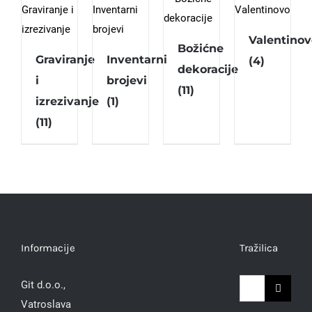
Valentinov
Božićne
Graviranje
Inventarni
(4)
dekoracije
i
brojevi
(11)
izrezivanje
(1)
(11)
Informacije
Tražilica
Traži...
Git d.o.o.,
Vatroslava