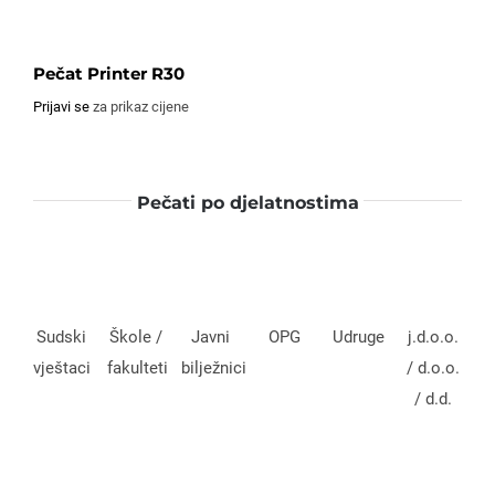
Pečat Printer R30
Pe
Prijavi se
za prikaz cijene
Pri
Pečati po djelatnostima
Odaberi opcije
Detalji
Sudski
Škole /
Javni
OPG
Udruge
j.d.o.o.
vještaci
fakulteti
bilježnici
/ d.o.o.
/ d.d.