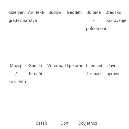
Inženjeri
Arhitekti
Sudovi
Geodeti
Bolnice
Uredsko
građevinarstva
/
poslovanje
poliklinike
Muzeji
Sudski
Veterinari
Ljekarne
Liječnici
Javna
/
tumači
/ zubari
uprava
kazališta
Ostali
Obrt
Odvjetnici