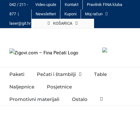
Skip
042 / 211 -
Video upute
Kontakt
Pravilnik FINA kluba
to
877
|
Newsletteri
Kuponi
Moj račun
content
laser@git.hr
KOŠARICA
Paketi
Pečati i štambilji
Table
Naljepnice
Posjetnice
Promotivni materijali
Ostalo