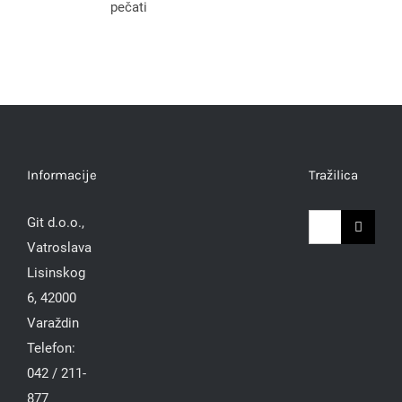
pečati
Informacije
Tražilica
Traži...
Git d.o.o.,
Vatroslava
Lisinskog
6, 42000
Varaždin
Telefon:
042 / 211-
877