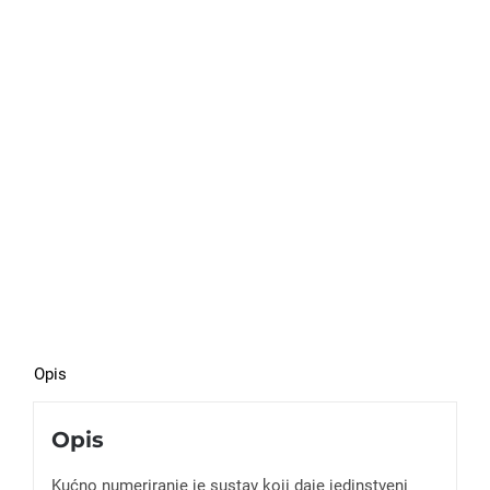
Opis
Opis
Kućno numeriranje je sustav koji daje jedinstveni