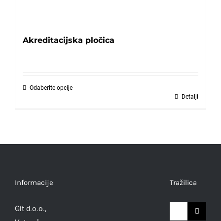
Akreditacijska pločica
Odaberite opcije
Detalji
Informacije
Tražilica
Traži...
Git d.o.o.,