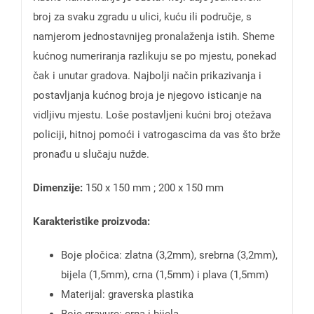
broj za svaku zgradu u ulici, kuću ili područje, s
namjerom jednostavnijeg pronalaženja istih. Sheme
kućnog numeriranja razlikuju se po mjestu, ponekad
čak i unutar gradova. Najbolji način prikazivanja i
postavljanja kućnog broja je njegovo isticanje na
vidljivu mjestu. Loše postavljeni kućni broj otežava
policiji, hitnoj pomoći i vatrogascima da vas što brže
pronađu u slučaju nužde.
Dimenzije:
150 x 150 mm ; 200 x 150 mm
Karakteristike proizvoda:
Boje pločica: zlatna (3,2mm), srebrna (3,2mm),
bijela (1,5mm), crna (1,5mm) i plava (1,5mm)
Materijal: graverska plastika
Boje gravure: crna i bijela