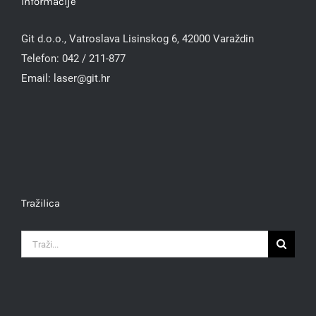
Informacije
Git d.o.o., Vatroslava Lisinskog 6, 42000 Varaždin
Telefon:
042 / 211-877
Email:
laser@git.hr
Tražilica
Traži...