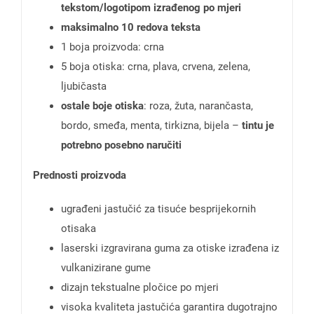
tekstom/logotipom izrađenog po mjeri
maksimalno 10 redova teksta
1 boja proizvoda: crna
5 boja otiska: crna, plava, crvena, zelena,
ljubičasta
ostale boje otiska
: roza, žuta, narančasta,
bordo, smeđa, menta, tirkizna, bijela –
tintu je
potrebno posebno naručiti
Prednosti proizvoda
ugrađeni jastučić za tisuće besprijekornih
otisaka
laserski izgravirana guma za otiske izrađena iz
vulkanizirane gume
dizajn tekstualne pločice po mjeri
visoka kvaliteta jastučića garantira dugotrajno