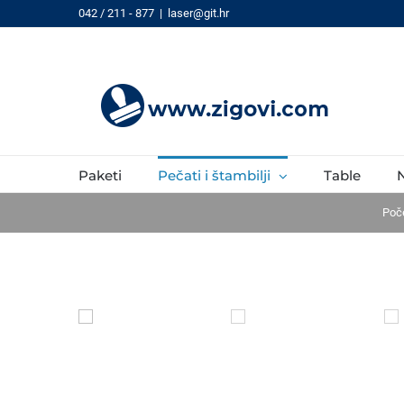
Skip
042 / 211 - 877
|
laser@git.hr
to
content
Paketi
Pečati i štambilji
Table
N
Poč