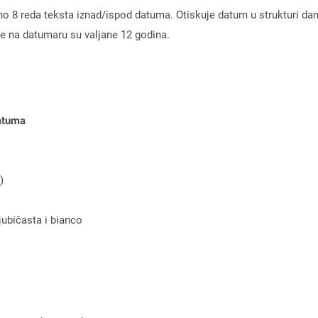
 8 reda teksta iznad/ispod datuma. Otiskuje datum u strukturi dan
ine na datumaru su valjane 12 godina.
datuma
)
ljubičasta i bianco