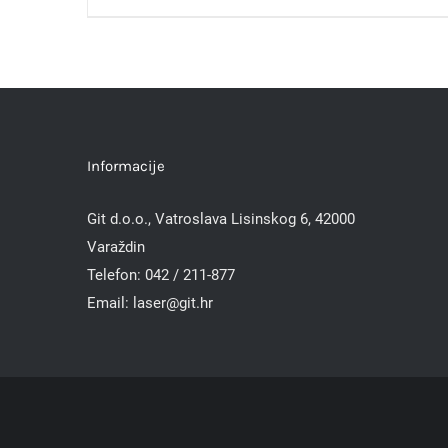
Informacije
Git d.o.o., Vatroslava Lisinskog 6, 42000
Varaždin
Telefon:
042 / 211-877
Email:
laser@git.hr