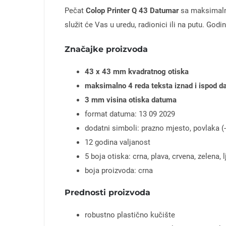
Pečat
Colop Printer Q 43 Datumar
sa maksimalno
služit će Vas u uredu, radionici ili na putu. God
Značajke proizvoda
43 x 43 mm kvadratnog otiska
maksimalno 4 reda teksta iznad i ispod 
3 mm visina otiska datuma
format datuma: 13 09 2029
dodatni simboli: prazno mjesto, povlaka (-
12 godina valjanost
5 boja otiska: crna, plava, crvena, zelena, 
boja proizvoda: crna
Prednosti proizvoda
robustno plastično kučište