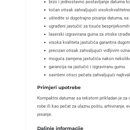
brzo i jednostavno postavljanje datuma ko
točan otisak zahvaljujući visokokvalitetn
uštedite si dugotrajno pisanje datuma, s
ugrađeni jastučić za tisuće besprijekornih
laserski izgravirana guma za otiske izrađ
visoka kvaliteta jastučića garantira dugot
precizan otisak zahvaljujući vidljivim ozn
moguća zamjena jastučića nakon nekoliko t
garancija na jastučić i izgraviranu gumu
savršeni otisci pečata zahvaljujući najkval
Primjeri upotrebe
Kompaktni datumar sa tekstom prikladan je za o
robe ili kao pečat za ulaznu poštu, arhiviranje,
pisanje.
Daljnje informacije