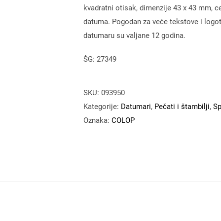
kvadratni otisak, dimenzije 43 x 43 mm,
datuma. Pogodan za veće tekstove i logot
datumaru su valjane 12 godina.
ŠG: 27349
SKU:
093950
Kategorije:
Datumari
,
Pečati i štambilji
,
Sp
Oznaka:
COLOP