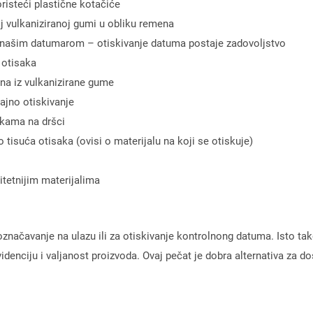
risteći plastične kotačiće
oj vulkaniziranoj gumi u obliku remena
a našim datumarom – otiskivanje datuma postaje zadovoljstvo
 otisaka
ena iz vulkanizirane gume
rajno otiskivanje
akama na dršci
isuća otisaka (ovisi o materijalu na koji se otiskuje)
itetnijim materijalima
značavanje na ulazu ili za otiskivanje kontrolnong datuma. Isto ta
 evidenciju i valjanost proizvoda. Ovaj pečat je dobra alternativa za