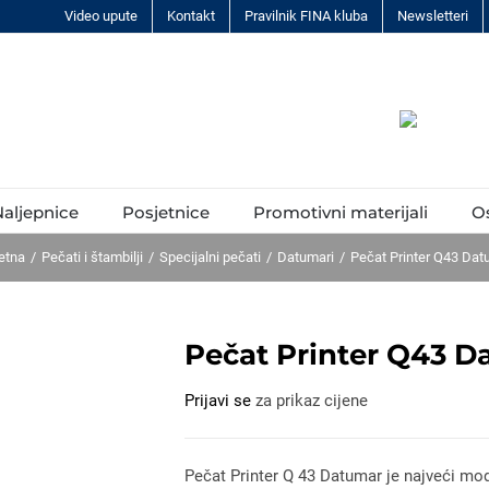
Video upute
Kontakt
Pravilnik FINA kluba
Newsletteri
aljepnice
Posjetnice
Promotivni materijali
O
etna
Pečati i štambilji
Specijalni pečati
Datumari
Pečat Printer Q43 Dat
Pečat Printer Q43 D
Prijavi se
za prikaz cijene
Pečat Printer Q 43 Datumar je najveći mod