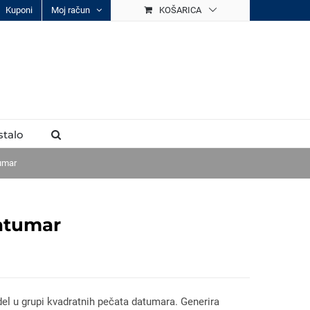
Kuponi
Moj račun
KOŠARICA
stalo
umar
atumar
el u grupi kvadratnih pečata datumara. Generira