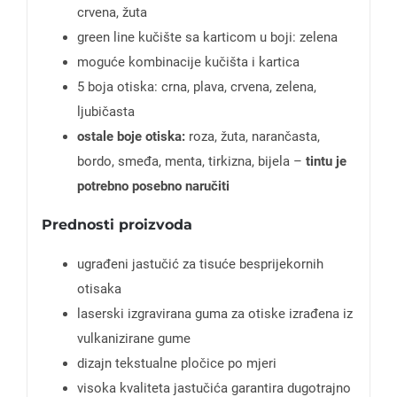
crvena, žuta
green line kučište sa karticom u boji: zelena
moguće kombinacije kučišta i kartica
5 boja otiska: crna, plava, crvena, zelena,
ljubičasta
ostale boje otiska:
roza, žuta, narančasta,
bordo, smeđa, menta, tirkizna, bijela –
tintu je
potrebno posebno naručiti
Prednosti proizvoda
ugrađeni jastučić za tisuće besprijekornih
otisaka
laserski izgravirana guma za otiske izrađena iz
vulkanizirane gume
dizajn tekstualne pločice po mjeri
visoka kvaliteta jastučića garantira dugotrajno