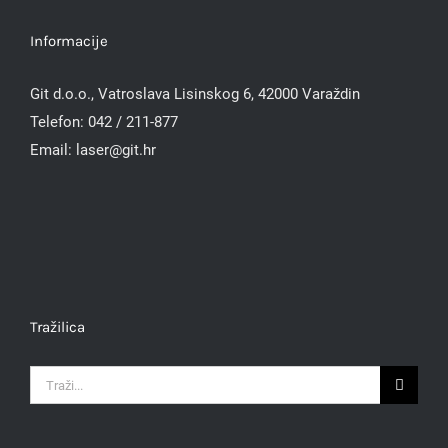
Informacije
Git d.o.o., Vatroslava Lisinskog 6, 42000 Varaždin
Telefon:
042 / 211-877
Email:
laser@git.hr
Tražilica
Traži...