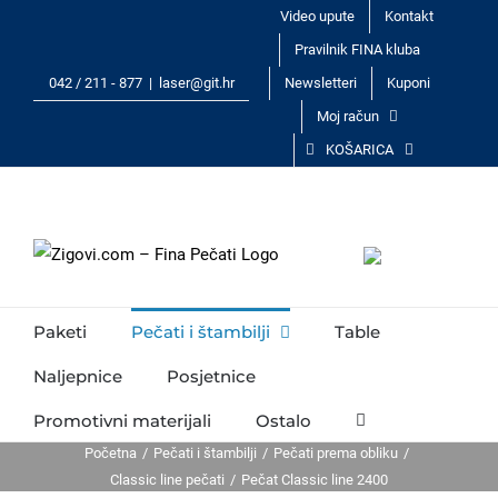
Skip
Video upute
Kontakt
to
Pravilnik FINA kluba
content
042 / 211 - 877
|
laser@git.hr
Newsletteri
Kuponi
Moj račun
KOŠARICA
Paketi
Pečati i štambilji
Table
Naljepnice
Posjetnice
Promotivni materijali
Ostalo
Početna
Pečati i štambilji
Pečati prema obliku
Classic line pečati
Pečat Classic line 2400