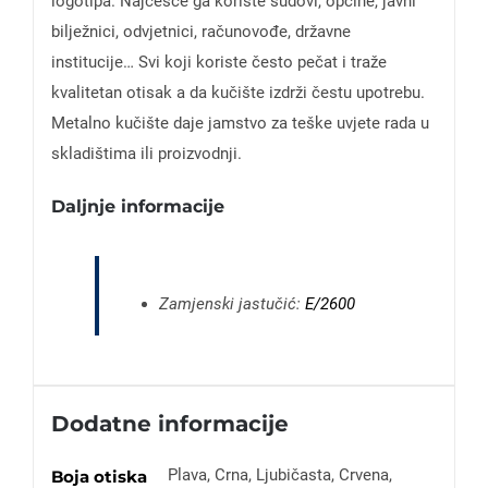
logotipa. Najčešće ga koriste sudovi, općine, javni
bilježnici, odvjetnici, računovođe, državne
institucije… Svi koji koriste često pečat i traže
kvalitetan otisak a da kučište izdrži čestu upotrebu.
Metalno kučište daje jamstvo za teške uvjete rada u
skladištima ili proizvodnji.
Daljnje informacije
Zamjenski jastučić:
E/2600
Dodatne informacije
Plava, Crna, Ljubičasta, Crvena,
Boja otiska