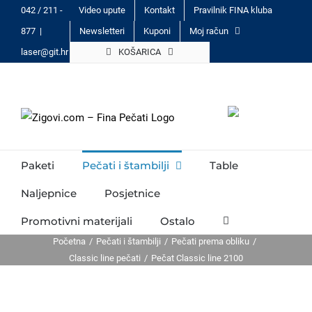
Skip
042 / 211 -
Video upute
Kontakt
Pravilnik FINA kluba
to
877
|
Newsletteri
Kuponi
Moj račun
content
laser@git.hr
KOŠARICA
Paketi
Pečati i štambilji
Table
Naljepnice
Posjetnice
Promotivni materijali
Ostalo
Početna
Pečati i štambilji
Pečati prema obliku
Classic line pečati
Pečat Classic line 2100