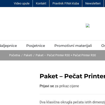
Video upute
Kontakt
Pravilnik FINA kluba
Newsletteri
aljepnice
Posjetnice
Promotivni materijali
O
Početna
Paketi
Paket – Pečat Printer R30 + Pečat Printer R30
Paket – Pečat Printe
Prijavi se
za prikaz cijene
Dva klasična okrugla pečata istih dimenzi