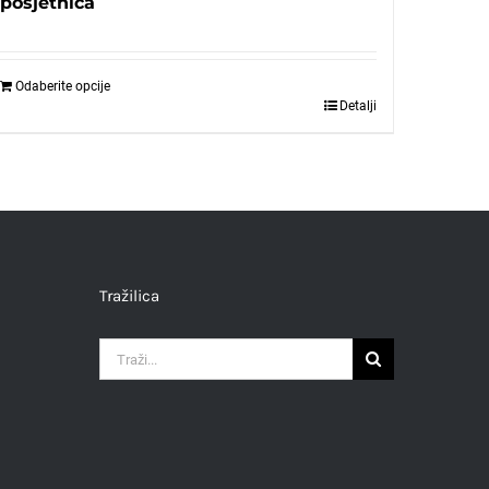
posjetnica
Odaberite opcije
Detalji
Tražilica
Traži...