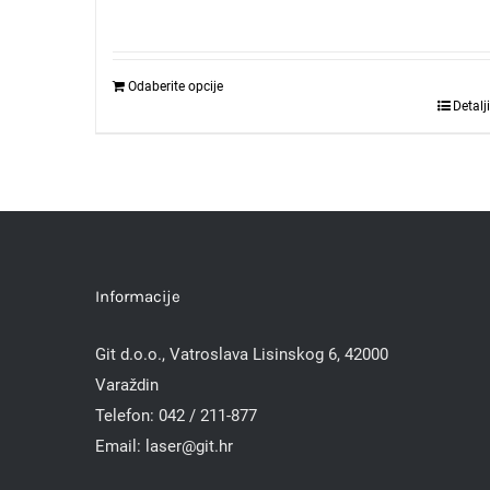
Odaberite opcije
Detalji
Informacije
Git d.o.o., Vatroslava Lisinskog 6, 42000
Varaždin
Telefon:
042 / 211-877
Email:
laser@git.hr