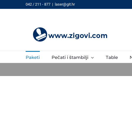
Skip
042 / 211 - 877
|
laser@git.hr
to
content
Paketi
Pečati i štambilji
Table
N