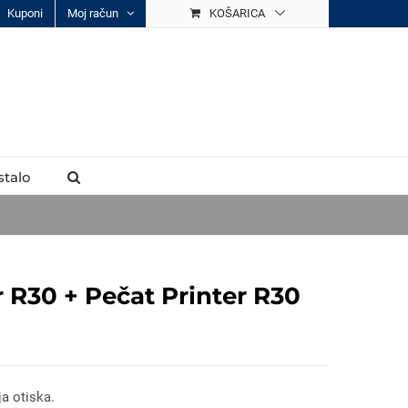
Kuponi
Moj račun
KOŠARICA
stalo
r R30 + Pečat Printer R30
ja otiska.