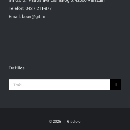
Git d.o.o., Vatroslava Lisinskog 6, 42000 Varaždin
Telefon:
042 / 211-877
Email:
laser@git.hr
Tražilica
Traži...
©
2026 | Git d.o.o.