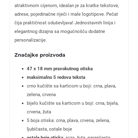
atraktivnom cijenom, idealan je za kratke tekstove,
adrese, pojedinačne riječi i male logotipove. Pečat
čija praktičnost oduševljava! Jednostavnih linija i
elegantnog dizajna sa mogućnošću dodatne
personalizacije.
Značajke proizvoda
47 x 18 mm pravokutnog otiska
maksimalno 5 redova teksta
crno kučište sa karticom u boji: crna, plava,
zelena, crvena
bijelo kučište sa karticom u boji: crna, bijela,
crvena, žuta
5 boja otiska: crna, plava, crvena, zelena,
ljubičasta, ostale boje
ostale boje otiska
: roza, žuta, narančasta,