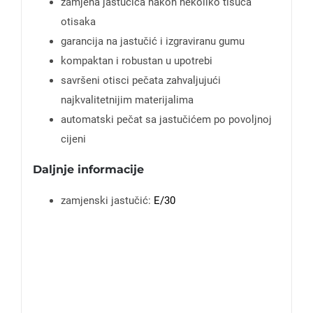
zamjena jastučića nakon nekoliko tisuća
otisaka
garancija na jastučić i izgraviranu gumu
kompaktan i robustan u upotrebi
savršeni otisci pečata zahvaljujući
najkvalitetnijim materijalima
automatski pečat sa jastučićem po povoljnoj
cijeni
Daljnje informacije
zamjenski jastučić:
E/30