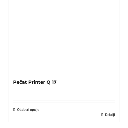
Pečat Printer Q 17
Odaberi opcije
Detalji