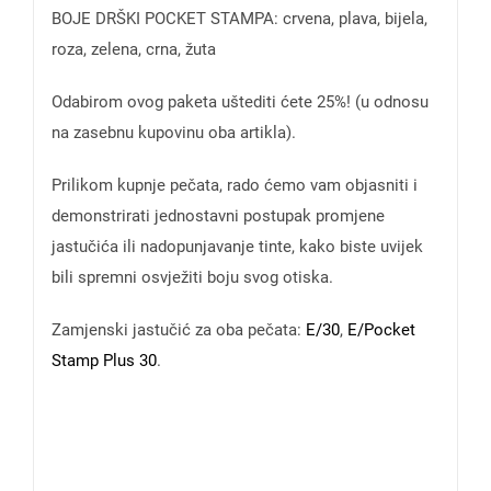
BOJE DRŠKI POCKET STAMPA: crvena, plava, bijela,
roza, zelena, crna, žuta
Odabirom ovog paketa uštediti ćete 25%! (u odnosu
na zasebnu kupovinu oba artikla).
Prilikom kupnje pečata, rado ćemo vam objasniti i
demonstrirati jednostavni postupak promjene
jastučića ili nadopunjavanje tinte, kako biste uvijek
bili spremni osvježiti boju svog otiska.
Zamjenski jastučić za oba pečata:
E/30
,
E/Pocket
Stamp Plus 30
.