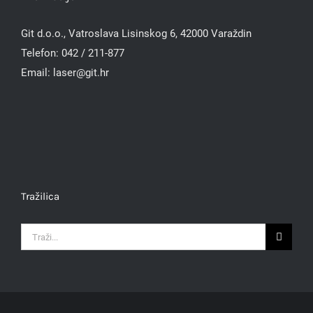
Git d.o.o., Vatroslava Lisinskog 6, 42000 Varaždin
Telefon:
042 / 211-877
Email:
laser@git.hr
Tražilica
Traži...