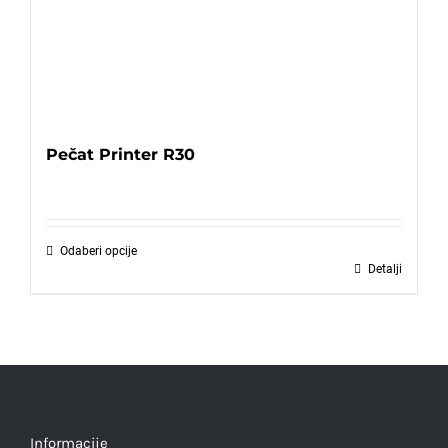
Pečat Printer R30
Odaberi opcije
Detalji
Informacije