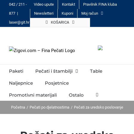
Skip
042 / 211 -
Video upute
Kontakt
Pravilnik FINA kluba
to
877
|
Newsletteri
Kuponi
Moj račun
content
laser@git.hr
KOŠARICA
Paketi
Pečati i štambilji
Table
Naljepnice
Posjetnice
Promotivni materijali
Ostalo
Početna
Pečati po djelatnostima
Pečati za uredsko poslovanje