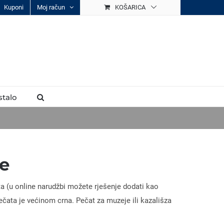
Kuponi
Moj račun
KOŠARICA
stalo
je
a (u online narudžbi možete rješenje dodati kao
ečata je većinom crna. Pečat za muzeje ili kazališza