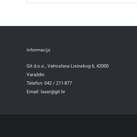
Informacije
Git d.o.o., Vatroslava Lisinskog 6, 42000
Varaždin
Telefon:
042 / 211-877
Email:
laser@git.hr