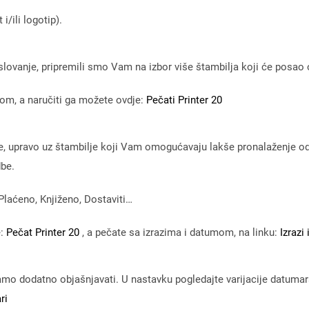
i/ili logotip).
lovanje, pripremili smo Vam na izbor više štambilja koji će posao 
som, a naručiti ga možete ovdje:
Pečati Printer 20
ije, upravo uz štambilje koji Vam omogućavaju lakše pronalaženje 
dbe.
Plaćeno, Knjiženo, Dostaviti…
e:
Pečat Printer 20
, a pečate sa izrazima i datumom, na linku:
Izrazi
ebamo dodatno objašnjavati. U nastavku pogledajte varijacije datum
ri