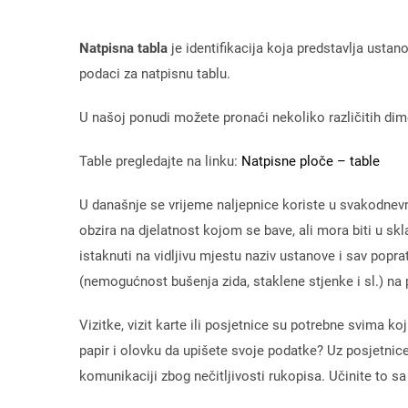
Natpisna tabla
je identifikacija koja predstavlja usta
podaci za natpisnu tablu.
U našoj ponudi možete pronaći nekoliko različitih dime
Table pregledajte na linku:
Natpisne ploče – table
U današnje se vrijeme naljepnice koriste u svakodnevnoj
obzira na djelatnost kojom se bave, ali mora biti u sk
istaknuti na vidljivu mjestu naziv ustanove i sav pop
(nemogućnost bušenja zida, staklene stjenke i sl.) na
Vizitke, vizit karte ili posjetnice su potrebne svima k
papir i olovku da upišete svoje podatke? Uz posjetnic
komunikaciji zbog nečitljivosti rukopisa. Učinite to s