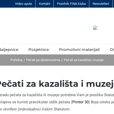
Video upute
Kontakt
Pravilnik FINA kluba
Newsletteri
aljepnice
Posjetnice
Promotivni materijali
O
Početna
Pečati po djelatnostima
Pečati za kazališta i muzeje
ečati za kazališta i muze
adu pečata za kazališta ili muzeje potrebna Vam je preslika Statut
lučajeva se koristi pravokutan oblik pečata (
Printer 30
) Boja otiska p
 utvrđeni (individualno) Vašim Statutom.