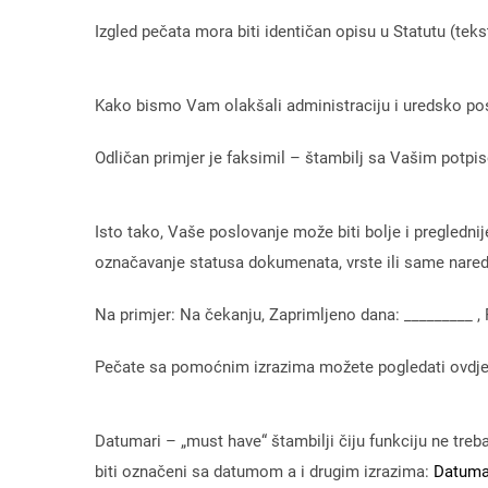
Izgled pečata mora biti identičan opisu u Statutu (tekst 
Kako bismo Vam olakšali administraciju i uredsko pos
Odličan primjer je faksimil – štambilj sa Vašim potpi
Isto tako, Vaše poslovanje može biti bolje i pregledn
označavanje statusa dokumenata, vrste ili same nare
Na primjer: Na čekanju, Zaprimljeno dana: _________ , 
Pečate sa pomoćnim izrazima možete pogledati ovdj
Datumari – „must have“ štambilji čiju funkciju ne tr
biti označeni sa datumom a i drugim izrazima:
Datuma