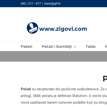
Skip
042 / 211 - 877
|
laser@git.hr
to
content
Paketi
Pečati i štambilji
Table
N
P
Pečati
su neophodan dio poslovne svakodnevice. Za izr
prilog). Oblik pečata je definiran Statutom. U većini s
mora sadržavati barem osnovne podatke koji su strogo