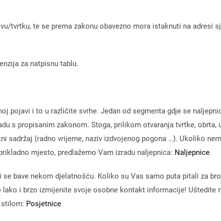
novu/tvrtku, te se prema zakonu obavezno mora istaknuti na adresi 
nzija za natpisnu tablu.
 pojavi i to u različite svrhe. Jedan od segmenta gdje se naljepnice 
ladu s propisanim zakonom. Stoga, prilikom otvaranja tvrtke, obrta, u
ratni sadržaj (radno vrijeme, naziv izdvojenog pogona …). Ukoliko n
 prikladno mjesto, predlažemo Vam izradu naljepnica:
Naljepnice
oji se bave nekom djelatnošću. Koliko su Vas samo puta pitali za broj
e lako i brzo izmijenite svoje osobne kontakt informacije! Uštedit
a stilom:
Posjetnice